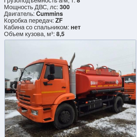
Грузоподъёмность а/м, т
:
8
Мощность ДВС, лс
:
300
Двигатель
:
Cummins
Коробка передач
:
ZF
Кабина со спальником
:
нет
Объем кузова, м³
:
8,5