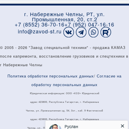
г. Набережные Челны, РТ, ул.
Промышленная, 20, ст.2
+7 (8552) 36-70-16
+7 (952) 047-16-16
info@zavod-st.ru
© 2005 - 2026 "Завод специальной техники" - продажа КАМАЗ
КАТАЛОГ
УСЛУГИ
ГАРАНТИЯ
после капремонта, восстановление грузовиков и спецтехники в
ЛИЗИНГ
О КОМПАНИИ
КОНТАКТЫ
г Набережные Челны
Политика обработки персональных данных
/
Согласие на
обработку персональных данных
Юридическая информация: ООО «КЗЭ» Юридический
адрес 423800, Республика Татарстан, г. Набережные
Челны, ул..Промышленная зд. 54, 3эт., каб. 9 Фактический
адрес 423800, Республика Татарстан, г. Набережные
Руслан
Челны, ул.. Промышленная д. 20 Почтовый адрес 423803