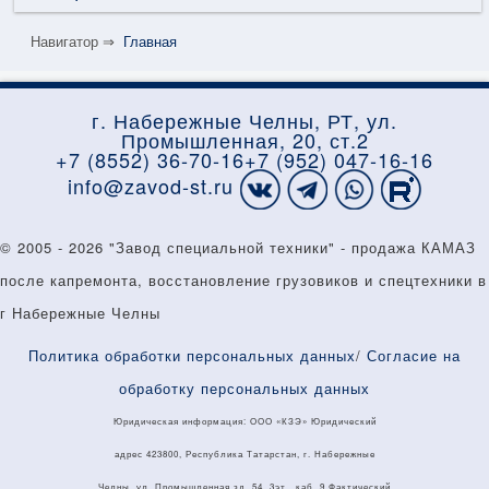
Навигатор ⇒
Главная
г. Набережные Челны, РТ, ул.
Промышленная, 20, ст.2
+7 (8552) 36-70-16
+7 (952) 047-16-16
info@zavod-st.ru
© 2005 - 2026 "Завод специальной техники" - продажа КАМАЗ
КАТАЛОГ
УСЛУГИ
ГАРАНТИЯ
после капремонта, восстановление грузовиков и спецтехники в
ЛИЗИНГ
О КОМПАНИИ
КОНТАКТЫ
г Набережные Челны
Политика обработки персональных данных
/
Согласие на
обработку персональных данных
Юридическая информация: ООО «КЗЭ» Юридический
адрес 423800, Республика Татарстан, г. Набережные
Челны, ул..Промышленная зд. 54, 3эт., каб. 9 Фактический